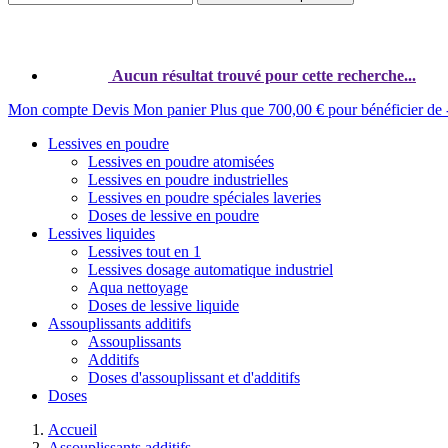
Aucun résultat trouvé pour cette recherche...
Mon compte
Devis
Mon panier
Plus que
700,00 €
pour bénéficier de
Lessives en poudre
Lessives en poudre atomisées
Lessives en poudre industrielles
Lessives en poudre spéciales laveries
Doses de lessive en poudre
Lessives liquides
Lessives tout en 1
Lessives dosage automatique industriel
Aqua nettoyage
Doses de lessive liquide
Assouplissants additifs
Assouplissants
Additifs
Doses d'assouplissant et d'additifs
Doses
Accueil
Assouplissants additifs