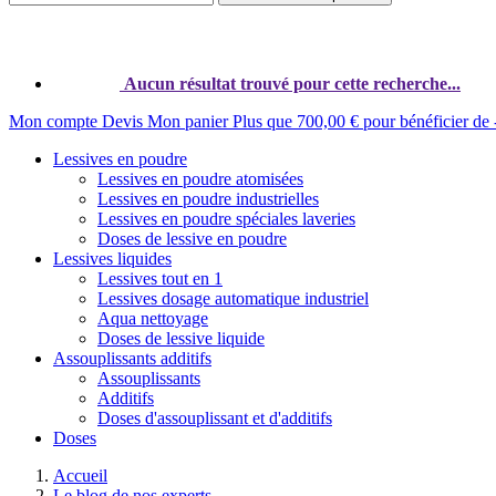
Aucun résultat trouvé pour cette recherche...
Mon compte
Devis
Mon panier
Plus que
700,00 €
pour bénéficier de
Lessives en poudre
Lessives en poudre atomisées
Lessives en poudre industrielles
Lessives en poudre spéciales laveries
Doses de lessive en poudre
Lessives liquides
Lessives tout en 1
Lessives dosage automatique industriel
Aqua nettoyage
Doses de lessive liquide
Assouplissants additifs
Assouplissants
Additifs
Doses d'assouplissant et d'additifs
Doses
Accueil
Le blog de nos experts