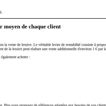
é.
er moyen de chaque client
ns la vente de lessive. Le véritable levier de rentabilité consiste à pro
de la lessive peut réaliser une vente additionnelle d'environ 1 € par l
 également acheter :
age. Plus vous proposez de références adaptées aux besoins de vos clie