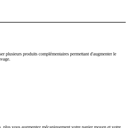
poser plusieurs produits complémentaires permettant d'augmenter le
avage.
nts, plus vous augmentez mécaniquement votre panier moyen et votre