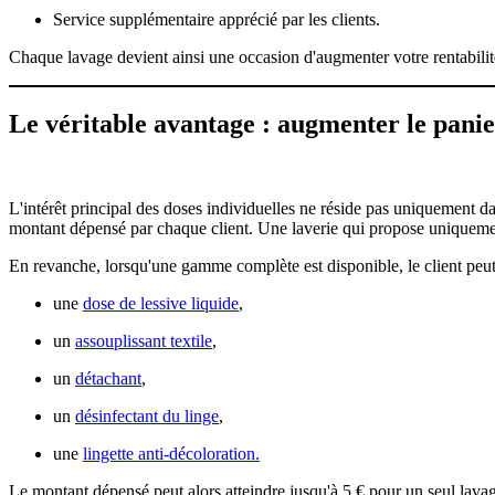
Service supplémentaire apprécié par les clients.
Chaque lavage devient ainsi une occasion d'augmenter votre rentabilit
Le véritable avantage : augmenter le pani
L'intérêt principal des doses individuelles ne réside pas uniquement da
montant dépensé par chaque client. Une laverie qui propose uniquement 
En revanche, lorsqu'une gamme complète est disponible, le client peut
une
dose de lessive liquide
,
un
assouplissant textile
,
un
détachant
,
un
désinfectant du linge
,
une
lingette anti-décoloration.
Le montant dépensé peut alors atteindre jusqu'à 5 € pour un seul lav