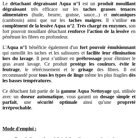
Le
détachant dégraissant Aqua n°1
est un
produit mouillant
dégraissant
très efficace sur les
taches grasses tenaces
alimentaires
(huile, beurre, graisse, sauce...) et
mécaniques
(cambouis) ainsi que sur les
taches maigres
. Il s’utilise
en
complément de la lessive Aqua n°2
.
Très chargé en enzymes
, son
fort pouvoir mouillant détachant
renforce l’action de la lessive
en
pénétrant les fibres en profondeur.
L'
Aqua n°1
bénéficie également d'un
fort pouvoir émulsionnant
qui ramollit les taches et les salissures et
facilite leur élimination
lors du lavage
. Il peut s’utiliser en
prébrossage
pour éliminer le
gras avant lavage. Ce produit
protège les couleurs
,
évite le
feutrage
, le rétrécissement et le
grisage
des fibres. Il est
recommandé pour
tous les types de linge
même les plus fragiles
dès
les basses températures
.
Ce détachant fait partie de la
gamme Aqua Nettoyage
qui, utilisée
avec un
doseur automatique
, vous garanti un
dosage simple et
parfait
, une
sécurité optimale
ainsi qu'une
propreté
irréprochable
.
Mode d'emploi :