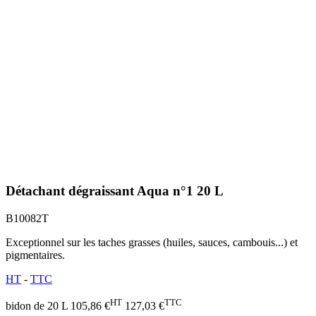
Détachant dégraissant Aqua n°1 20 L
B10082T
Exceptionnel sur les taches grasses (huiles, sauces, cambouis...) et
pigmentaires.
HT
-
TTC
HT
TTC
bidon de 20 L
105,86 €
127,03 €