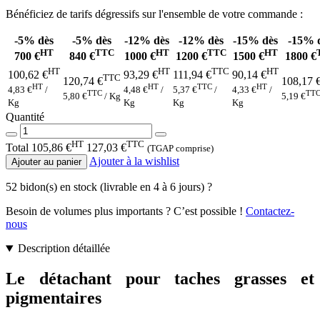
Bénéficiez de tarifs dégressifs sur l'ensemble de votre commande :
-5%
dès
-5%
dès
-12%
dès
-12%
dès
-15%
dès
-15%
HT
TTC
HT
TTC
HT
700 €
840 €
1000 €
1200 €
1500 €
1800 €
HT
HT
TTC
HT
100,62 €
93,29 €
111,94 €
90,14 €
TTC
120,74 €
108,17 
HT
HT
TTC
HT
4,83 €
/
4,48 €
/
5,37 €
/
4,33 €
/
TTC
TT
5,80 €
/ Kg
5,19 €
Kg
Kg
Kg
Kg
Quantité
HT
TTC
Total
105,86 €
127,03 €
(TGAP comprise)
Ajouter à la wishlist
Ajouter au panier
52 bidon(s) en stock (livrable en 4 à 6 jours)
?
Besoin de volumes plus importants ? C’est possible !
Contactez-
nous
Description détaillée
Le détachant pour taches grasses et
pigmentaires