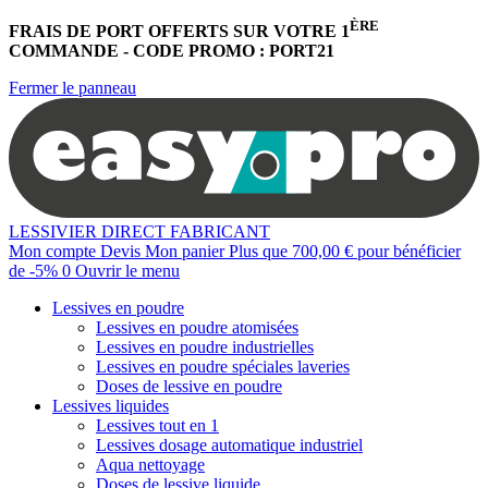
ÈRE
FRAIS DE PORT OFFERTS
SUR VOTRE 1
COMMANDE -
CODE PROMO : PORT21
Fermer le panneau
LESSIVIER DIRECT FABRICANT
Mon compte
Devis
Mon panier
Plus que
700,00 €
pour bénéficier
de
-5%
0
Ouvrir le menu
Lessives en poudre
Lessives en poudre atomisées
Lessives en poudre industrielles
Lessives en poudre spéciales laveries
Doses de lessive en poudre
Lessives liquides
Lessives tout en 1
Lessives dosage automatique industriel
Aqua nettoyage
Doses de lessive liquide