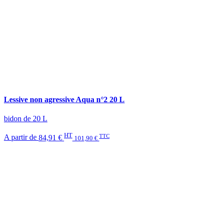
Lessive non agressive Aqua n°2 20 L
bidon de 20 L
HT
TTC
A partir de
84,91 €
101,90 €