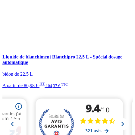
Liquide de blanchiment Blanchipro 22,5 L - Spécial dosage
automatique
bidon de 22,5 L
HT
TTC
A partir de
86,98 €
104,37 €