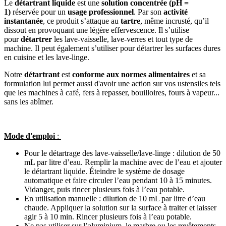
Le
détartrant liquide
est une
solution concentrée (pH =
1)
réservée pour un
usage professionnel
. Par son
activité
instantanée
, ce produit s’attaque au
tartre
, même incrusté, qu’il
dissout en provoquant une légère effervescence. Il s’utilise
pour
détartrer
les lave-vaisselle, lave-verres et tout type de
machine. Il peut également s’utiliser pour détartrer les surfaces dures
en cuisine et les lave-linge.
Notre
détartrant
est
conforme aux normes alimentaires
et sa
formulation lui permet aussi d'avoir une action sur vos ustensiles tels
que les machines à café, fers à repasser, bouilloires, fours à vapeur...
sans les abîmer.
Mode d'emploi
:
Pour le détartrage des lave-vaisselle/lave-linge : dilution de 50
mL par litre d’eau. Remplir la machine avec de l’eau et ajouter
le détartrant liquide. Éteindre le système de dosage
automatique et faire circuler l’eau pendant 10 à 15 minutes.
Vidanger, puis rincer plusieurs fois à l’eau potable.
En utilisation manuelle : dilution de 10 mL par litre d’eau
chaude. Appliquer la solution sur la surface à traiter et laisser
agir 5 à 10 min. Rincer plusieurs fois à l’eau potable.
Ne pas utiliser sur l’aluminium, le marbre ou les revêtements