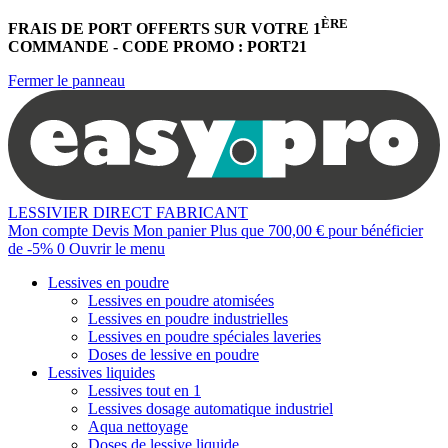
ÈRE
FRAIS DE PORT OFFERTS
SUR VOTRE 1
COMMANDE -
CODE PROMO : PORT21
Fermer le panneau
LESSIVIER DIRECT FABRICANT
Mon compte
Devis
Mon panier
Plus que
700,00 €
pour bénéficier
de
-5%
0
Ouvrir le menu
Lessives en poudre
Lessives en poudre atomisées
Lessives en poudre industrielles
Lessives en poudre spéciales laveries
Doses de lessive en poudre
Lessives liquides
Lessives tout en 1
Lessives dosage automatique industriel
Aqua nettoyage
Doses de lessive liquide