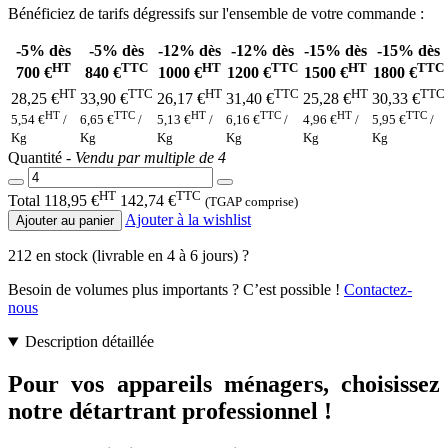
Bénéficiez de tarifs dégressifs sur l'ensemble de votre commande :
-5%
dès
-5%
dès
-12%
dès
-12%
dès
-15%
dès
-15%
dès
HT
TTC
HT
TTC
HT
TTC
700 €
840 €
1000 €
1200 €
1500 €
1800 €
HT
TTC
HT
TTC
HT
TTC
28,25 €
33,90 €
26,17 €
31,40 €
25,28 €
30,33 €
HT
TTC
HT
TTC
HT
TTC
5,54 €
/
6,65 €
/
5,13 €
/
6,16 €
/
4,96 €
/
5,95 €
/
Kg
Kg
Kg
Kg
Kg
Kg
Quantité -
Vendu par multiple de 4
HT
TTC
Total
118,95 €
142,74 €
(TGAP comprise)
Ajouter à la wishlist
Ajouter au panier
212 en stock (livrable en 4 à 6 jours)
?
Besoin de volumes plus importants ? C’est possible !
Contactez-
nous
Description détaillée
Pour vos appareils ménagers, choisissez
notre détartrant professionnel !