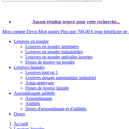
Aucun résultat trouvé pour cette recherche...
Mon compte
Devis
Mon panier
Plus que
700,00 €
pour bénéficier de
Lessives en poudre
Lessives en poudre atomisées
Lessives en poudre industrielles
Lessives en poudre spéciales laveries
Doses de lessive en poudre
Lessives liquides
Lessives tout en 1
Lessives dosage automatique industriel
Aqua nettoyage
Doses de lessive liquide
Assouplissants additifs
Assouplissants
Additifs
Doses d'assouplissant et d'additifs
Doses
Accueil
Lessives liquides