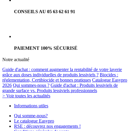
CONSEILS AU 05 63 62 61 91
PAIEMENT 100% SÉCURISÉ
Notre actualité
Guide d'achat : comment augmenter la rentabilité de votre laverie
grâce aux doses individuelles de produits lessiviels ?
Biocides :
réglementation, Certibiocide et bonnes pratiques
Catalogue Easypro
2026
Qui sommes-nous ?
Guide d'achat : Produits lessiviels de
grande surface vs. Produits lessiviels professionnels
> Voir toutes les actualités
Informations utiles
Qui somme-nous?
Le catalogue Easypro
RSE : découvrez nos engagements !