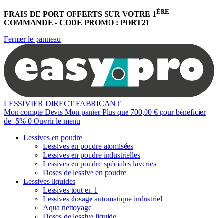
ÈRE
FRAIS DE PORT OFFERTS
SUR VOTRE 1
COMMANDE -
CODE PROMO : PORT21
Fermer le panneau
LESSIVIER DIRECT FABRICANT
Mon compte
Devis
Mon panier
Plus que
700,00 €
pour bénéficier
de
-5%
0
Ouvrir le menu
Lessives en poudre
Lessives en poudre atomisées
Lessives en poudre industrielles
Lessives en poudre spéciales laveries
Doses de lessive en poudre
Lessives liquides
Lessives tout en 1
Lessives dosage automatique industriel
Aqua nettoyage
Doses de lessive liquide