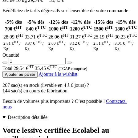
sac de 10 kg
29,54 €
35,45 €
Bénéficiez de tarifs dégressifs sur l'ensemble de votre commande :
-5%
dès
-5%
dès
-12%
dès
-12%
dès
-15%
dès
-15%
dès
HT
TTC
HT
TTC
HT
TTC
700 €
840 €
1000 €
1200 €
1500 €
1800 €
HT
TTC
HT
TTC
HT
TTC
28,09 €
33,71 €
26,06 €
31,27 €
25,19 €
30,23 €
HT
TTC
HT
TTC
HT
TTC
2,81 €
/
3,37 €
/
2,60 €
/
3,12 €
/
2,51 €
/
3,01 €
/
Kg
Kg
Kg
Kg
Kg
Kg
Quantité
HT
TTC
Total
29,54 €
35,45 €
(TGAP comprise)
Ajouter à la wishlist
Ajouter au panier
267 sac(s) en stock (livrable en 4 à 6 jours)
?
144 sac(s) en cours de fabrication
Besoin de volumes plus importants ? C’est possible !
Contactez-
nous
Description détaillée
Votre lessive certifiée Ecolabel au